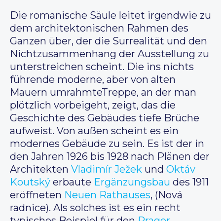
Die romanische Säule leitet irgendwie zu
dem architektonischen Rahmen des
Ganzen über, der die Surrealität und den
Nichtzusammenhang der Ausstellung zu
unterstreichen scheint. Die ins nichts
führende moderne, aber von alten
Mauern umrahmteTreppe, an der man
plötzlich vorbeigeht, zeigt, das die
Geschichte des Gebäudes tiefe Brüche
aufweist. Von außen scheint es ein
modernes Gebäude zu sein. Es ist der in
den Jahren 1926 bis 1928 nach Plänen der
Architekten
Vladimír Ježek
und
Oktáv
Koutský
erbaute
Ergänzungsbau
des 1911
eröffneten
Neuen Rathauses
, (Nová
radnice). Als solches ist es ein recht
typisches Beispiel für den
Prager