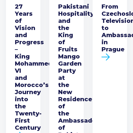
27
Pakistani
From
Years
Hospitality
Czechosl
of
and
Televisio
Vision
the
to
and
King
Ambassa
Progress
of
in
–
Fruits
Prague
King
Mango
Mohammed
Garden
VI
Party
and
at
Morocco’s
the
Journey
New
into
Residence
the
of
Twenty-
the
First
Ambassador
Century
of