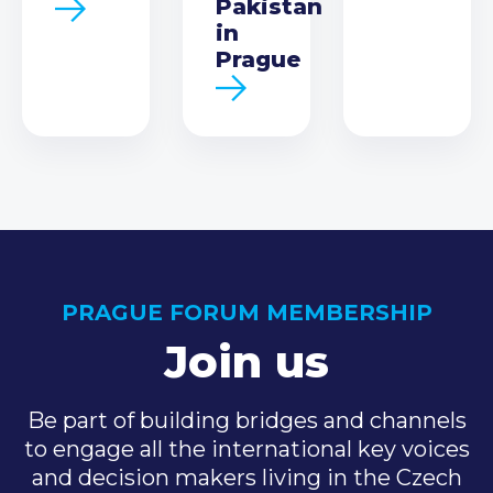
Pakistan
in
Prague
PRAGUE FORUM MEMBERSHIP
Join us
Be part of building bridges and channels
to engage all the international key voices
and decision makers living in the Czech