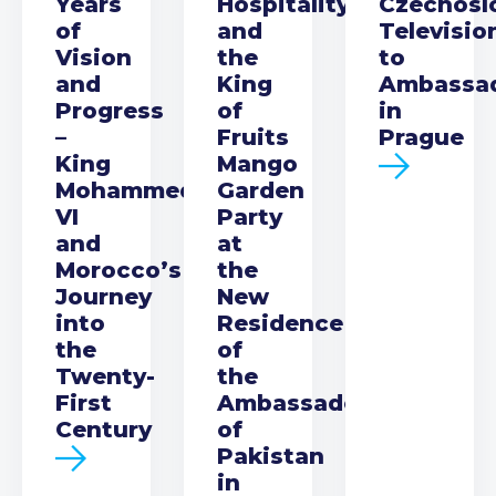
Years
Hospitality
Czechosl
of
and
Televisio
Vision
the
to
and
King
Ambassa
Progress
of
in
–
Fruits
Prague
King
Mango
Mohammed
Garden
VI
Party
and
at
Morocco’s
the
Journey
New
into
Residence
the
of
Twenty-
the
First
Ambassador
Century
of
Pakistan
in