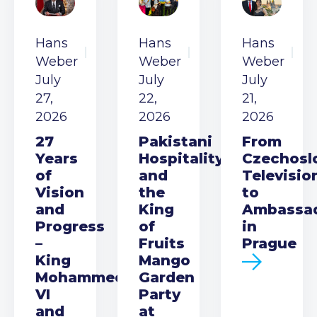
Hans
Hans
Hans
Weber
Weber
Weber
July
July
July
27,
22,
21,
2026
2026
2026
27
Pakistani
From
Years
Hospitality
Czechosl
of
and
Televisio
Vision
the
to
and
King
Ambassa
Progress
of
in
–
Fruits
Prague
King
Mango
Mohammed
Garden
VI
Party
and
at