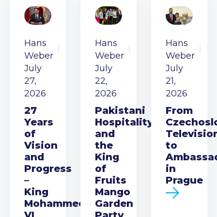
Hans
Hans
Hans
Weber
Weber
Weber
July
July
July
27,
22,
21,
2026
2026
2026
27
Pakistani
From
Years
Hospitality
Czechosl
of
and
Televisio
Vision
the
to
and
King
Ambassa
Progress
of
in
–
Fruits
Prague
King
Mango
Mohammed
Garden
VI
Party