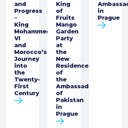
and
King
Ambassa
Progress
of
in
–
Fruits
Prague
King
Mango
Mohammed
Garden
VI
Party
and
at
Morocco’s
the
Journey
New
into
Residence
the
of
Twenty-
the
First
Ambassador
Century
of
Pakistan
in
Prague