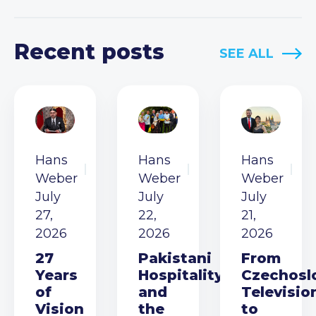
Recent posts
SEE ALL
Hans
Hans
Hans
Weber
Weber
Weber
July
July
July
27,
22,
21,
2026
2026
2026
27
Pakistani
From
Years
Hospitality
Czechosl
of
and
Televisio
Vision
the
to