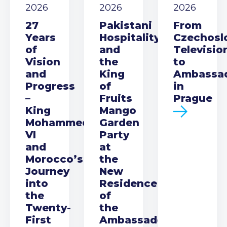
2026
2026
2026
27
Pakistani
From
Years
Hospitality
Czechosl
of
and
Televisio
Vision
the
to
and
King
Ambassa
Progress
of
in
–
Fruits
Prague
King
Mango
Mohammed
Garden
VI
Party
and
at
Morocco’s
the
Journey
New
into
Residence
the
of
Twenty-
the
First
Ambassador