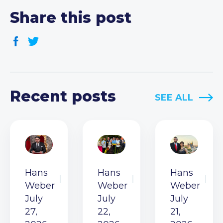
Share this post
Recent posts
SEE ALL
Hans
Hans
Hans
Weber
Weber
Weber
July
July
July
27,
22,
21,