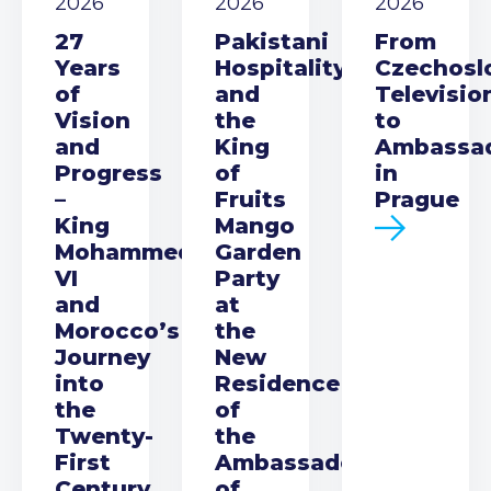
2026
2026
2026
27
Pakistani
From
Years
Hospitality
Czechosl
of
and
Televisio
Vision
the
to
and
King
Ambassa
Progress
of
in
–
Fruits
Prague
King
Mango
Mohammed
Garden
VI
Party
and
at
Morocco’s
the
Journey
New
into
Residence
the
of
Twenty-
the
First
Ambassador
Century
of