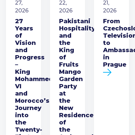
27,
22,
21,
2026
2026
2026
27
Pakistani
From
Years
Hospitality
Czechosl
of
and
Televisio
Vision
the
to
and
King
Ambassa
Progress
of
in
–
Fruits
Prague
King
Mango
Mohammed
Garden
VI
Party
and
at
Morocco’s
the
Journey
New
into
Residence
the
of
Twenty-
the