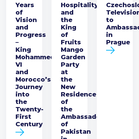
Years
Hospitality
Czechosl
of
and
Televisio
Vision
the
to
and
King
Ambassa
Progress
of
in
–
Fruits
Prague
King
Mango
Mohammed
Garden
VI
Party
and
at
Morocco’s
the
Journey
New
into
Residence
the
of
Twenty-
the
First
Ambassador
Century
of
Pakistan
in