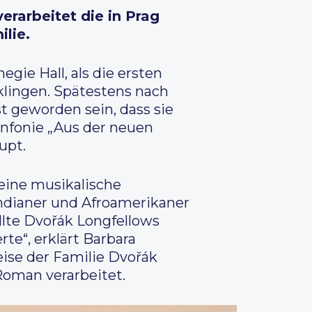
erarbeitet die in Prag
lie.
gie Hall, als die ersten
klingen. Spätestens nach
t geworden sein, dass sie
infonie „Aus der neuen
upt.
eine musikalische
Indianer und Afroamerikaner
llte Dvořák Longfellows
te“, erklärt Barbara
eise der Familie Dvořák
Roman verarbeitet.