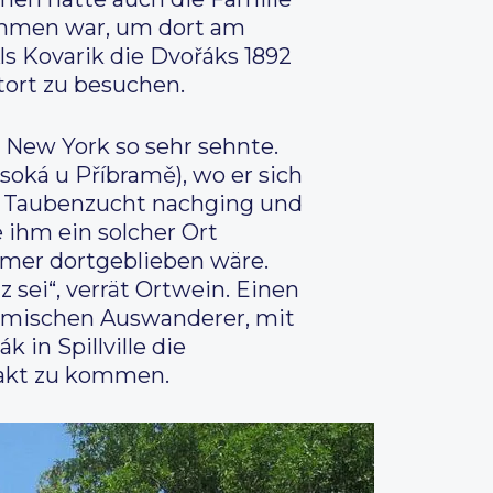
ommen war, um dort am
ls Kovarik die Dvořáks 1892
tort zu besuchen.
in New York so sehr sehnte.
oká u Příbramě), wo er sich
er Taubenzucht nachging und
 ihm ein solcher Ort
 immer dortgeblieben wäre.
 sei“, verrät Ortwein. Einen
öhmischen Auswanderer, mit
in Spillville die
takt zu kommen.