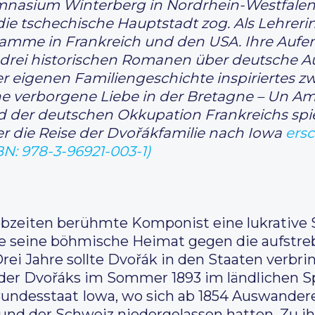
nasium Winterberg in Nordrhein-Westfalen t
die tschechische Hauptstadt zog. Als Lehrerin
mme in Frankreich und den USA. Ihre Aufent
u drei historischen Romanen über deutsche 
er eigenen Familiengeschichte inspiriertes 
ne verborgene Liebe in der Bretagne – Un A
 der deutschen Okkupation Frankreichs spie
r die Reise der Dvořákfamilie nach Iowa
ers
N: 978-3-96921-003-1)
ebzeiten berühmte Komponist eine lukrative 
e seine böhmische Heimat gegen die aufstre
rei Jahre sollte Dvořák in den Staaten verbr
der Dvořáks im Sommer 1893 im ländlichen Spi
undesstaat Iowa, wo sich ab 1854 Auswander
und der Schweiz niedergelassen hatten. Zu ih