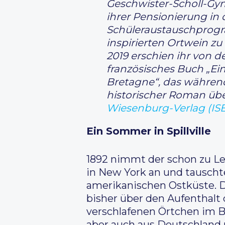
Geschwister-Scholl-Gym
ihrer Pensionierung in 
Schüleraustauschprogra
inspirierten Ortwein z
2019 erschien ihr von d
französisches Buch „Ei
Bretagne“, das während
historischer Roman übe
Wiesenburg-Verlag (ISB
Ein Sommer in Spillville
1892 nimmt der schon zu L
in New York an und tauscht
amerikanischen Ostküste. D
bisher über den Aufenthalt 
verschlafenen Örtchen im B
aber auch aus Deutschland 