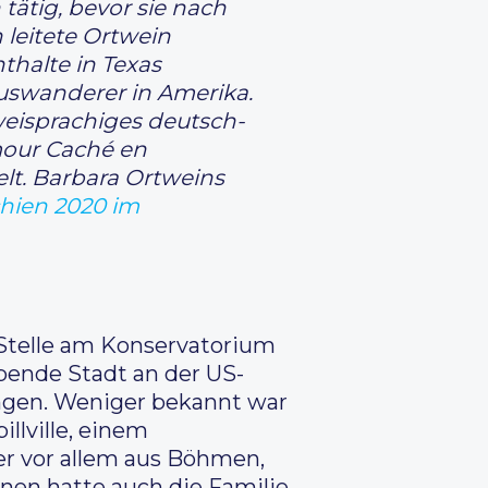
ätig, bevor sie nach
 leitete Ortwein
halte in Texas
Auswanderer in Amerika.
zweisprachiges deutsch-
mour Caché en
lt. Barbara Ortweins
chien 2020 im
Stelle am Konservatorium
bende Stadt an der US-
ingen. Weniger bekannt war
llville, einem
er vor allem aus Böhmen,
nen hatte auch die Familie