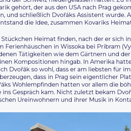
varik gehört, der aus den USA nach Prag gek
, und schließlich Dvořáks Assistent wurde. A
entstand die Idee, zusammen Kovariks Heima
ein Stückchen Heimat finden, nach der er sich 
 Ferienhäuschen in Wissoka bei Pribram (Vys
iedenen Tätigkeiten wie dem Gärtnern und d
einen Kompositionen hingab. In Amerika hatte
te sich Dvořák so wohl, dass er am liebsten für
erzeugen, dass in Prag sein eigentlicher Platz
ořáks Wohlempfinden hatten vor allem die b
ns Gespräch kam. Nicht zuletzt bekam Dvořák 
ischen Ureinwohnern und ihrer Musik in Kon