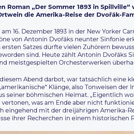
n Roman „Der Sommer 1893 in Spillville“ v
Ortwein die Amerika-Reise der Dvořák-Fami
am 16. Dezember 1893 in der New Yorker Carne
öne von Antonín Dvořáks neunter Sinfonie er
ersten Satzes dürfte vielen Zuhörern bewuss
eworden sind. Heute zählt Antonín Dvořáks S
und meistgespielten Orchesterwerken überha
iesem Abend darbot, war tatsächlich eine kl
„amerikanische“ Klänge, also Tonweisen der 
us seiner böhmischen Heimat. „Eigentlich wo
r vertonen, was am Ende aber nicht funktionier
ch eingehend mit der dreijährigen Amerika-R
isse ihrer Recherchen in einem historischen 