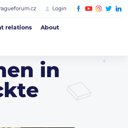
ragueforum.cz
Login
 relations
About
en in
ckte