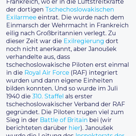
Frankreich, wo er in die Luftstreitkräfte
der dortigen
Tschechoslowakischen
Exilarmee
eintrat. Die wurde nach dem
Einmarsch der Wehrmacht in Frankreich
eilig nach Großbritannien verlegt. Zu
dieser Zeit war die
Exilregierung
dort
noch nicht anerkannt, aber Janoušek
verhandelte aus, dass
tschechoslowakische Piloten erst einmal
in die
Royal Air Force
(RAF) integriert
wurden und dann eigene Einheiten
bilden konnten. Und so wurde im Juli
1940 die
310. Staffel
als erster
tschechoslowakischer Verband der RAF
gegründet. Die Piloten trugen viel zum
Sieg in der
Battle of Britain
bei (wir
berichteten darüber
hier
). Janoušek
wurde die Leitung des
Inspektorats der