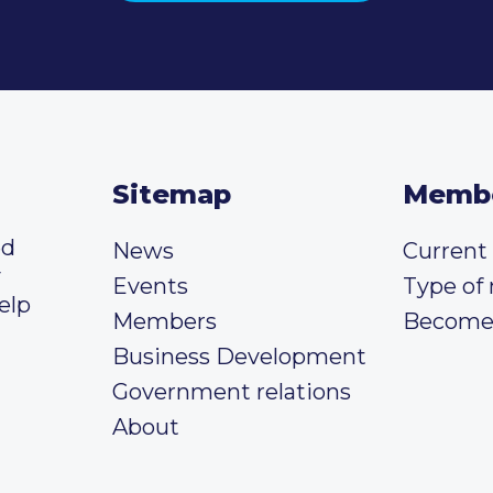
Sitemap
Memb
ed
News
Curren
y
Events
Type of
elp
Members
Become
Business Development
Government relations
About