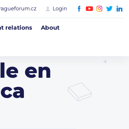
ragueforum.cz
Login
 relations
About
le en
eca