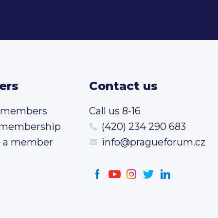
ers
Contact us
t members
Call us 8-16
 membership
(420) 234 290 683
 a member
info@pragueforum.cz