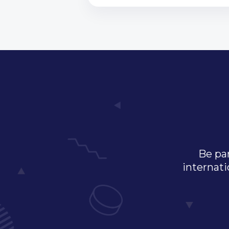
Be par
internati