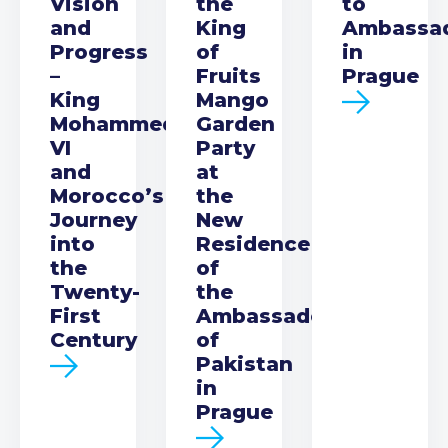
Vision
the
to
and
King
Ambassa
Progress
of
in
–
Fruits
Prague
King
Mango
Mohammed
Garden
VI
Party
and
at
Morocco’s
the
Journey
New
into
Residence
the
of
Twenty-
the
First
Ambassador
Century
of
Pakistan
in
Prague