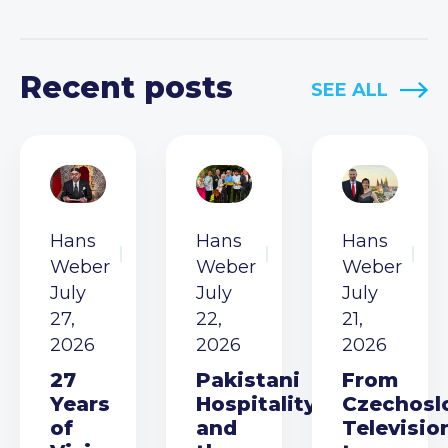
Recent posts
SEE ALL
Hans
Hans
Hans
Weber
Weber
Weber
July
July
July
27,
22,
21,
2026
2026
2026
27
Pakistani
From
Years
Hospitality
Czechosl
of
and
Televisio