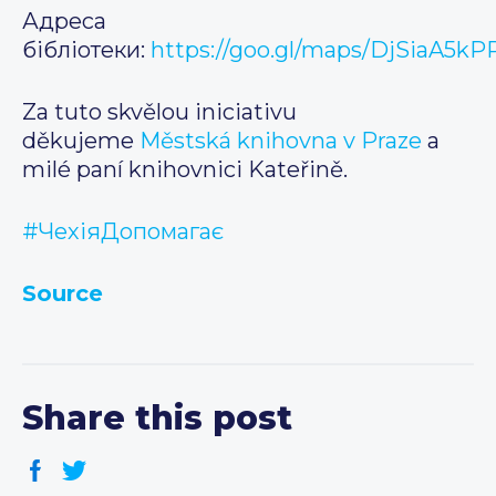
Адреса
бібліотеки:
https://goo.gl/maps/DjSiaA5kP
Za tuto skvělou iniciativu
děkujeme
Městská knihovna v Praze
a
milé paní knihovnici Kateřině.
#ЧехіяДопомагає
Source
Share this post