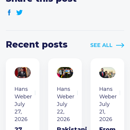
Recent posts
SEE ALL
Hans
Hans
Hans
Weber
Weber
Weber
July
July
July
27,
22,
21,
2026
2026
2026
27
Pakistani
From