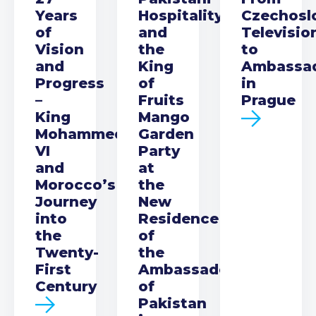
Years
Hospitality
Czechosl
of
and
Televisio
Vision
the
to
and
King
Ambassa
Progress
of
in
–
Fruits
Prague
King
Mango
Mohammed
Garden
VI
Party
and
at
Morocco’s
the
Journey
New
into
Residence
the
of
Twenty-
the
First
Ambassador
Century
of
Pakistan