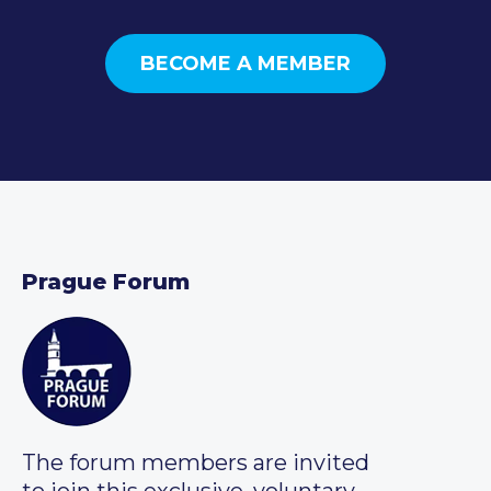
BECOME A MEMBER
Prague Forum
The forum members are invited
to join this exclusive, voluntary