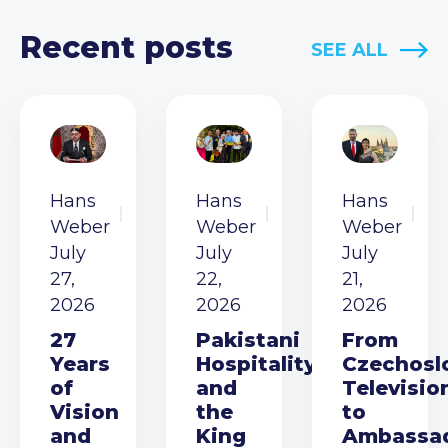
Recent posts
SEE ALL
Hans
Hans
Hans
Weber
Weber
Weber
July
July
July
27,
22,
21,
2026
2026
2026
27
Pakistani
From
Years
Hospitality
Czechosl
of
and
Televisio
Vision
the
to
and
King
Ambassa