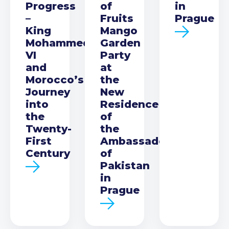
Progress
of
in
–
Fruits
Prague
King
Mango
Mohammed
Garden
VI
Party
and
at
Morocco’s
the
Journey
New
into
Residence
the
of
Twenty-
the
First
Ambassador
Century
of
Pakistan
in
Prague